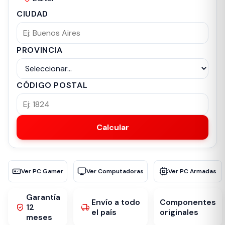
CIUDAD
PROVINCIA
CÓDIGO POSTAL
Calcular
Ver PC Gamer
Ver Computadoras
Ver PC Armadas
Garantía
Envío a todo
Componentes
12
el país
originales
meses