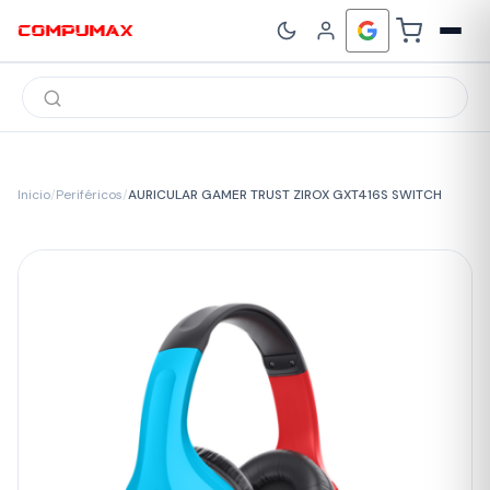
Búsqueda
de
productos
Inicio
/
Periféricos
/
AURICULAR GAMER TRUST ZIROX GXT416S SWITCH