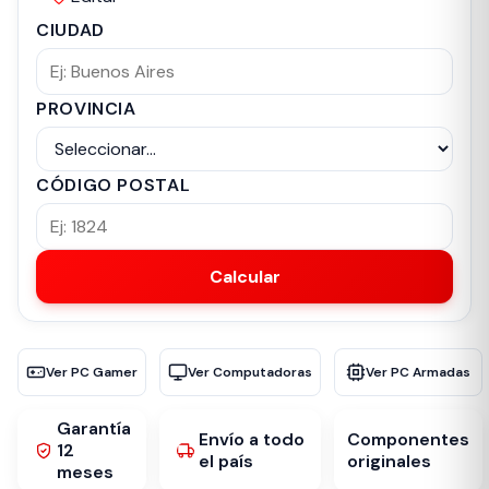
CIUDAD
PROVINCIA
CÓDIGO POSTAL
Calcular
Ver PC Gamer
Ver Computadoras
Ver PC Armadas
Garantía
Envío a todo
Componentes
12
el país
originales
meses