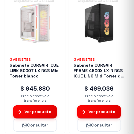
Disponible en 24/48hs
Disponible en 24/48hs
GABINETES
GABINETES
Gabinete CORSAIR iCUE
Gabinete CORSAIR
LINK 5000T LX RGB Mid
FRAME 4500X LX-R RGB
Tower blanco
iCUE LINK Mid Tower de
cristal panorámico
Negro
$ 645.880
$ 469.036
Precio efectivo o
Precio efectivo o
transferencia
transferencia
Ver producto
Ver producto
Consultar
Consultar