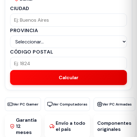
CIUDAD
PROVINCIA
CÓDIGO POSTAL
Calcular
Ver PC Gamer
Ver Computadoras
Ver PC Armadas
Garantía
Envío a todo
Componentes
12
el país
originales
meses