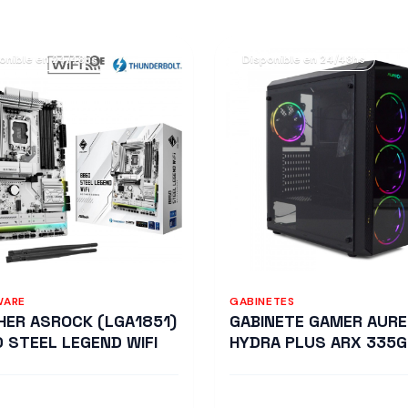
onible en 24/48hs
Disponible en 24/48hs
WARE
GABINETES
ER ASROCK (LGA1851)
GABINETE GAMER AUR
 STEEL LEGEND WIFI
HYDRA PLUS ARX 335G