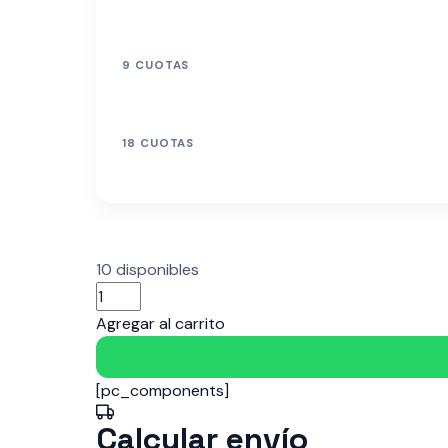
9 CUOTAS
18 CUOTAS
10 disponibles
COOLER
FAN
Agregar al carrito
120mm
ARGB
[pc_components]
PMW
RAIDMAX
Calcular envío
X-