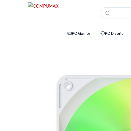
Búsqueda
de
productos
PC Gamer
PC Diseño
Inicio
/
Hardware
/
COOLER FAN 120mm ARGB PMW RAIDMAX X-