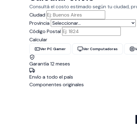
AIR
Consultá el costo estimado según tu ciudad, pro
WHITE
Ciudad
cantidad
Provincia
Código Postal
Calcular
Ver PC Gamer
Ver Computadoras
V
Garantía 12 meses
Envío a todo el país
Componentes originales