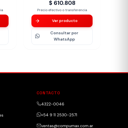
$ 610.808
ia
Precio efectivo o transferencia
Ver producto
Consultar
por
WhatsApp
CONTACTO
4322-0046
+54 9 11 2530-2571
es
ventas@compumax.com.ar