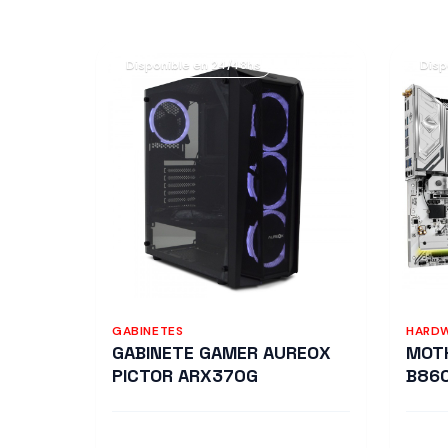
Disponible en 24/48hs
Disp
GABINETES
HARD
GABINETE GAMER AUREOX
MOTH
PICTOR ARX370G
B860