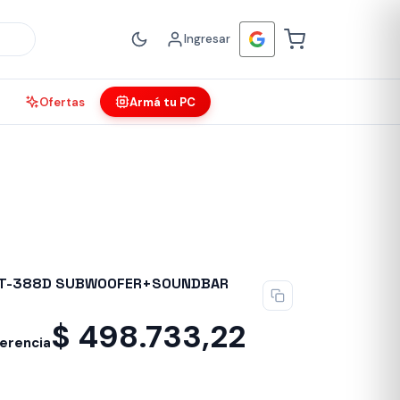
Ingresar
Ofertas
Armá tu PC
 HT-388D SUBWOOFER+SOUNDBAR
$
498.733,22
ferencia