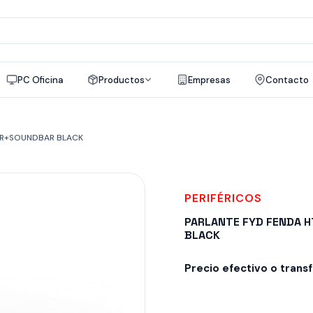
a
os
PC Oficina
Productos
Empresas
Contacto
ER+SOUNDBAR BLACK
PERIFÉRICOS
PARLANTE FYD FENDA
BLACK
Precio efectivo o trans
Despacho en 24-48hs