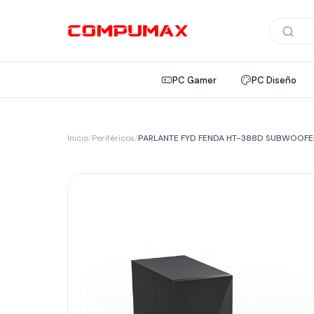
Búsqued
de
product
PC Gamer
PC Diseño
Inicio
/
Periféricos
/
PARLANTE FYD FENDA HT-388D SUBWOOF