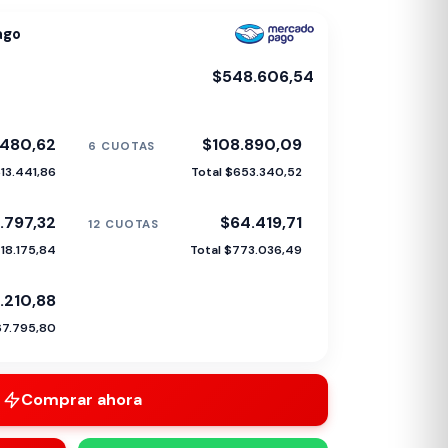
ago
$548.606,54
480,62
$108.890,09
6 CUOTAS
613.441,86
Total $653.340,52
.797,32
$64.419,71
12 CUOTAS
718.175,84
Total $773.036,49
.210,88
67.795,80
Comprar ahora