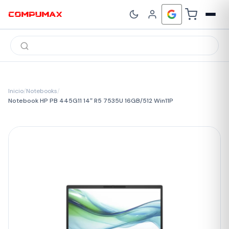
Búsqueda
de
productos
Inicio
/
Notebooks
/
Notebook HP PB 445G11 14″ R5 7535U 16GB/512 Win11P