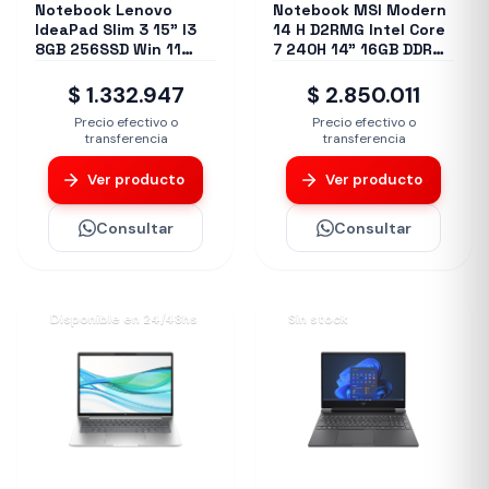
Notebook Lenovo
Notebook MSI Modern
IdeaPad Slim 3 15" I3
14 H D2RMG Intel Core
8GB 256SSD Win 11
7 240H 14" 16GB DDR4
Home
(2 x8GB) 512GB NVMe
W11 Home
$ 1.332.947
$ 2.850.011
Precio efectivo o
Precio efectivo o
transferencia
transferencia
Ver producto
Ver producto
Consultar
Consultar
Disponible en 24/48hs
Sin stock