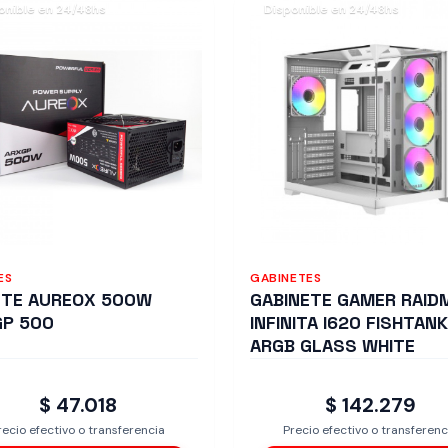
onible en 24/48hs
Disponible en 24/48hs
ES
GABINETES
NTE AUREOX 500W
GABINETE GAMER RAID
GP 500
INFINITA I620 FISHTANK
ARGB GLASS WHITE
$ 47.018
$ 142.279
recio efectivo o transferencia
Precio efectivo o transferenc