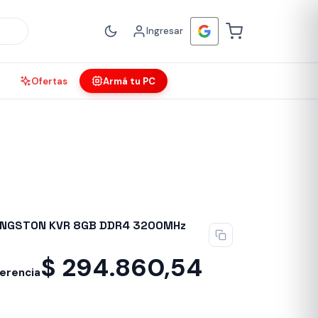
Ingresar
Ofertas
Armá tu PC
INGSTON KVR 8GB DDR4 3200MHz
$
294.860,54
ferencia