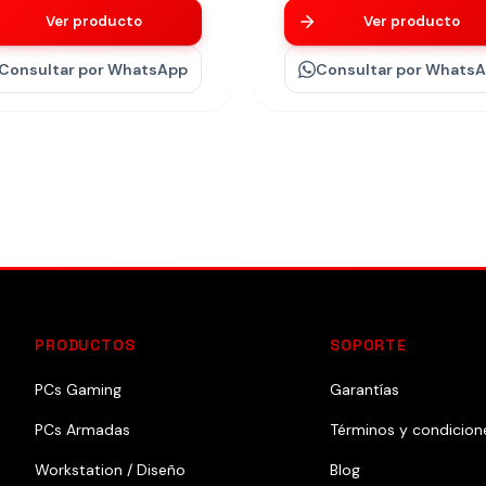
Ver producto
Ver producto
Consultar
por WhatsApp
Consultar
por Whats
PRODUCTOS
SOPORTE
PCs Gaming
Garantías
PCs Armadas
Términos y condicion
Workstation / Diseño
Blog