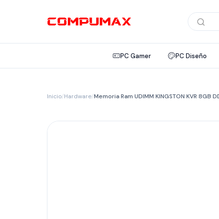
Búsqued
de
product
PC Gamer
PC Diseño
Inicio
/
Hardware
/
Memoria Ram UDIMM KINGSTON KVR 8GB 