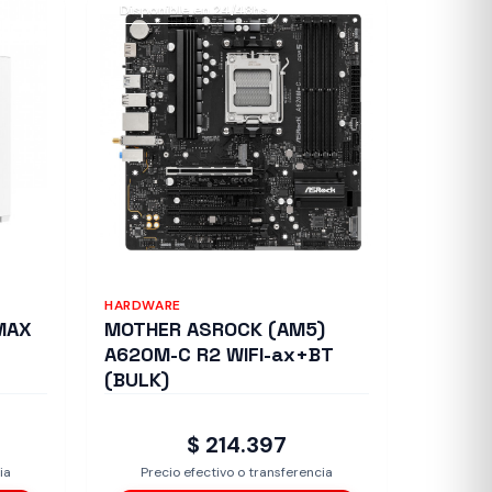
Disponible en 24/48hs
HARDWARE
MAX
MOTHER ASROCK (AM5)
A620M-C R2 WIFI-ax+BT
(BULK)
$ 214.397
ia
Precio efectivo o transferencia