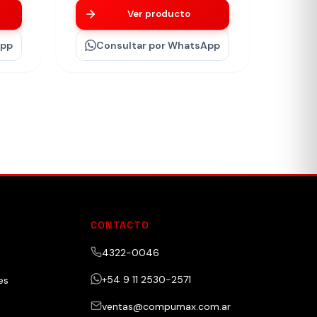
Ver producto
App
Consultar
por WhatsApp
CONTACTO
4322-0046
+54 9 11 2530-2571
es
ventas@compumax.com.ar