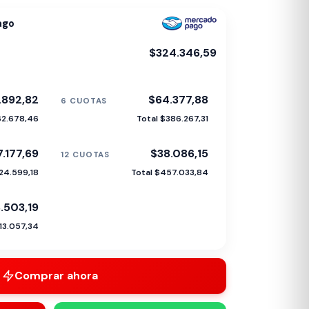
ago
$324.346,59
.892,82
$64.377,88
6 CUOTAS
62.678,46
Total $386.267,31
.177,69
$38.086,15
12 CUOTAS
24.599,18
Total $457.033,84
.503,19
13.057,34
Comprar ahora