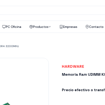
a
os
PC Oficina
Productos
Empresas
Contacto
DDR4 3200MHz
HARDWARE
Memoria Ram UDIMM K
Precio efectivo o trans
Despacho en 24-48hs