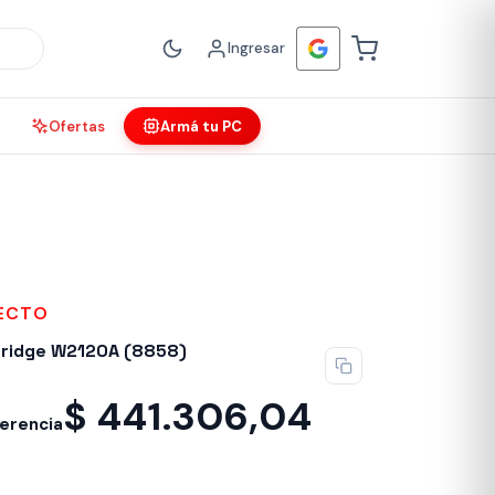
Ingresar
Ofertas
Armá tu PC
FECTO
tridge W2120A (8858)
$
441.306,04
ferencia