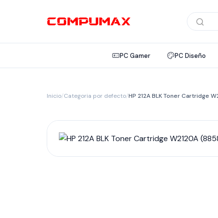
Búsqued
de
product
PC Gamer
PC Diseño
Inicio
/
Categoria por defecto
/
HP 212A BLK Toner Cartridge W