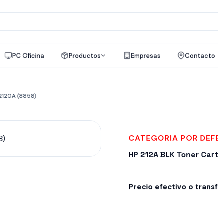
a
os
PC Oficina
Productos
Empresas
Contacto
2120A (8858)
CATEGORIA POR DE
HP 212A BLK Toner Car
Precio efectivo o trans
Despacho en 24-48hs