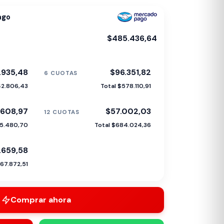
ago
$485.436,64
.935,48
$96.351,82
6 CUOTAS
42.806,43
Total $578.110,91
.608,97
$57.002,03
12 CUOTAS
35.480,70
Total $684.024,36
.659,58
67.872,51
Comprar ahora