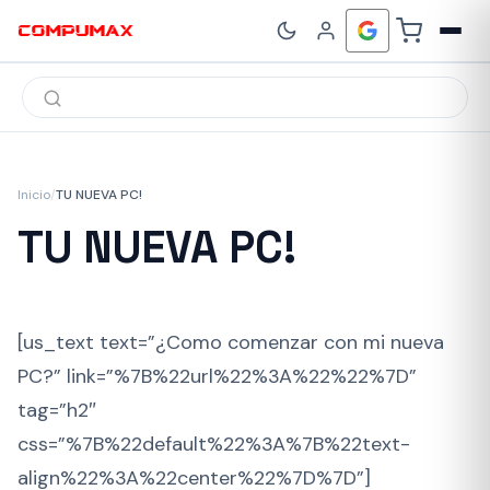
Búsqueda
de
productos
Inicio
/
TU NUEVA PC!
TU NUEVA PC!
[us_text text=”¿Como comenzar con mi nueva
PC?” link=”%7B%22url%22%3A%22%22%7D”
tag=”h2″
css=”%7B%22default%22%3A%7B%22text-
align%22%3A%22center%22%7D%7D”]