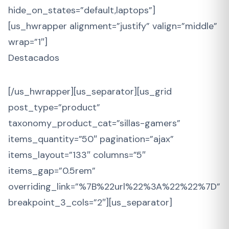
hide_on_states=”default,laptops”]
[us_hwrapper alignment=”justify” valign=”middle”
wrap=”1″]
Destacados
[/us_hwrapper][us_separator][us_grid
post_type=”product”
taxonomy_product_cat=”sillas-gamers”
items_quantity=”50″ pagination=”ajax”
items_layout=”133″ columns=”5″
items_gap=”0.5rem”
overriding_link=”%7B%22url%22%3A%22%22%7D”
breakpoint_3_cols=”2″][us_separator]