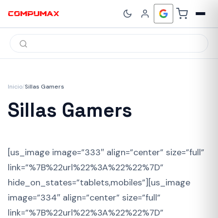
Búsqueda
de
productos
Inicio
/
Sillas Gamers
Sillas Gamers
[us_image image=”333″ align=”center” size=”full”
link=”%7B%22url%22%3A%22%22%7D”
hide_on_states=”tablets,mobiles”][us_image
image=”334″ align=”center” size=”full”
link=”%7B%22url%22%3A%22%22%7D”