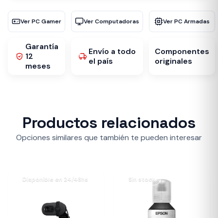
Ver PC Gamer
Ver Computadoras
Ver PC Armadas
Garantía
Envío a todo
Componentes
12
el país
originales
meses
Productos relacionados
Opciones similares que también te pueden interesar
Disponible en 24/48hs
Sin stock