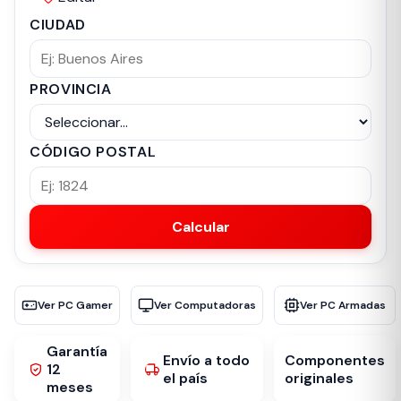
CIUDAD
PROVINCIA
CÓDIGO POSTAL
Calcular
Ver PC Gamer
Ver Computadoras
Ver PC Armadas
Garantía
Envío a todo
Componentes
12
el país
originales
meses