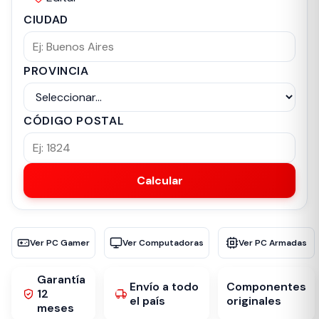
CIUDAD
PROVINCIA
CÓDIGO POSTAL
Calcular
Ver PC Gamer
Ver Computadoras
Ver PC Armadas
Garantía
Envío a todo
Componentes
12
el país
originales
meses