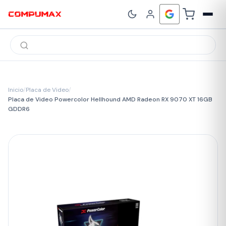
Búsqueda
de
productos
Inicio
/
Placa de Video
/
Placa de Video Powercolor Hellhound AMD Radeon RX 9070 XT 16GB
GDDR6