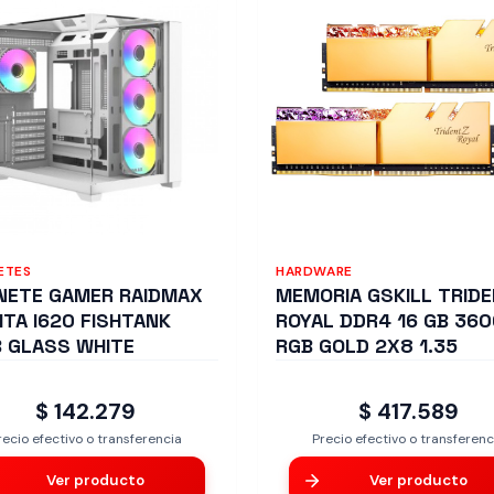
ETES
HARDWARE
NETE GAMER RAIDMAX
MEMORIA GSKILL TRIDE
NITA I620 FISHTANK
ROYAL DDR4 16 GB 36
 GLASS WHITE
RGB GOLD 2X8 1.35
$ 142.279
$ 417.589
recio efectivo o transferencia
Precio efectivo o transferenc
Ver producto
Ver producto