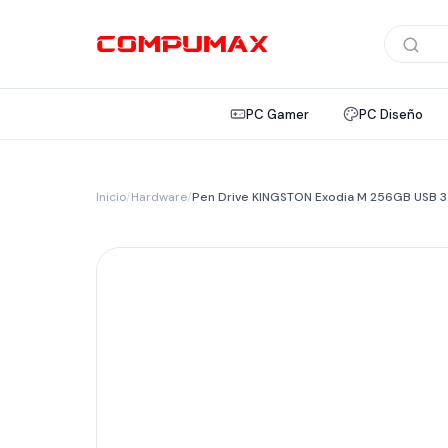
Búsqued
de
product
PC Gamer
PC Diseño
Inicio
/
Hardware
/
Pen Drive KINGSTON Exodia M 256GB USB 3.