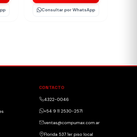
App
Consultar
por WhatsApp
CONTACTO
4322-0046
+54 9 11 2530-2571
es
ventas@compumax.com.ar
Florida 537 1er piso local