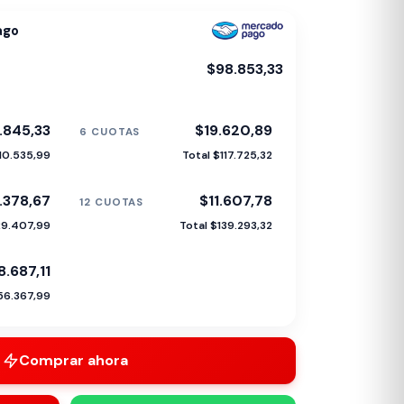
ago
$98.853,33
.845,33
$19.620,89
6 CUOTAS
110.535,99
Total $117.725,32
.378,67
$11.607,78
12 CUOTAS
29.407,99
Total $139.293,32
8.687,11
56.367,99
Comprar ahora