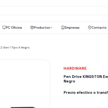
a
os
PC Oficina
Productos
Empresas
Contacto
2 Gen 1 Tipo A Negro
HARDWARE
Pen Drive KINGSTON Ex
Negro
Precio efectivo o trans
Despacho en 24-48hs