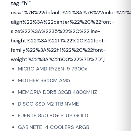
tag=”h1″
css=”%7B%22default%22%3A%7B%22color%22
align%22%3A%22center%22%2C%22font-
size%22%3A%2235%22%2C%22line-
height%22%3A%221.1%22%2C%22font-
family%22%3A%22h1%22%2C%22font-
weight%22%3A%22600%22%7D%7D”]
MICRO AMD RYZEN-9 7900x
MOTHER B850M AM5
MEMORIA DDR5 32GB 4800MHZ
DISCO SSD M2 1TB NVME
FUENTE 850 80+ PLUS GOLD
GABINETE 4 COOLERS ARGB