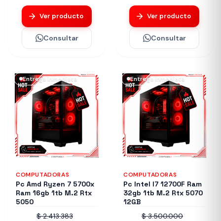
Ver producto
Ver producto
Consultar
Consultar
Entrega inmediata
Entrega inmediata
COMPUTADORAS
COMPUTADORAS
Pc Amd Ryzen 7 5700x
Pc Intel I7 12700F Ram
Ram 16gb 1tb M.2 Rtx
32gb 1tb M.2 Rtx 5070
5050
12GB
$ 2.413.383
$ 3.500.000