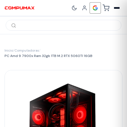
Búsqueda
de
productos
Inicio
/
Computadoras
/
PC Amd 9 7900x Ram 32gb 1TB M.2 RTX 5060TI 16GB