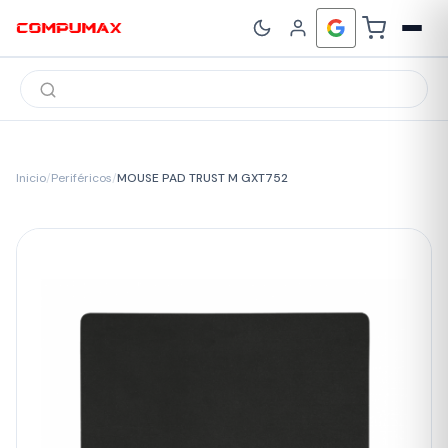
Búsqueda
de
productos
Inicio
/
Periféricos
/
MOUSE PAD TRUST M GXT752