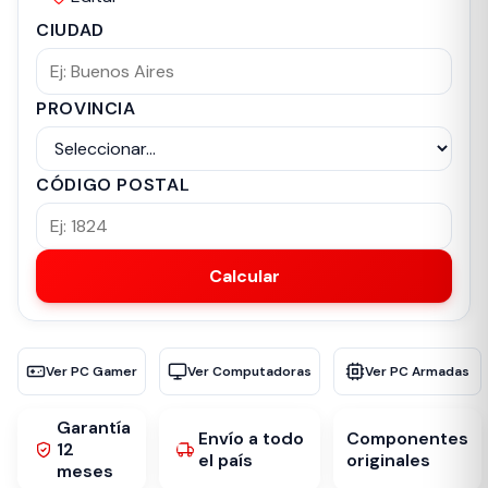
CIUDAD
PROVINCIA
CÓDIGO POSTAL
Calcular
Ver PC Gamer
Ver Computadoras
Ver PC Armadas
Garantía
Envío a todo
Componentes
12
el país
originales
meses