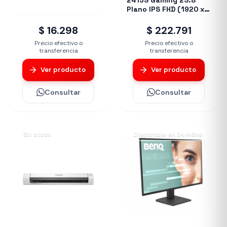
2415S Gaming 23.8”
Plano IPS FHD (1920 x
1080) 120Hz 1ms Ficha
USA
$ 16.298
$ 222.791
Precio efectivo o
Precio efectivo o
transferencia
transferencia
Ver producto
Ver producto
Consultar
Consultar
Sin stock
Disponible en 24/48hs