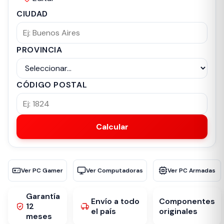
CIUDAD
PROVINCIA
CÓDIGO POSTAL
Calcular
Ver PC Gamer
Ver Computadoras
Ver PC Armadas
Garantía
Envío a todo
Componentes
12
el país
originales
meses