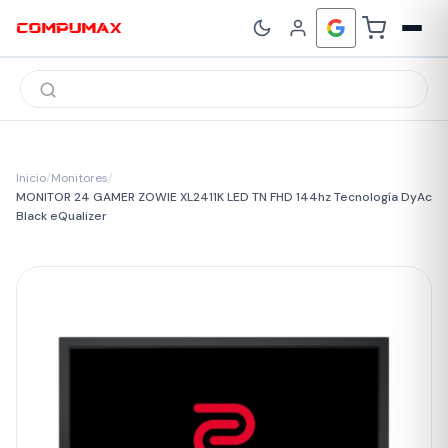
Búsqueda
de
productos
Inicio
/
Monitores
/
MONITOR 24 GAMER ZOWIE XL2411K LED TN FHD 144hz Tecnología DyAc
Black eQualizer