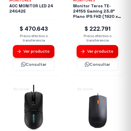
MONITORES
MONITORES
AOC MONITOR LED 24
Monitor Teros TE-
24G42E
2415S Gaming 23.8”
Plano IPS FHD (1920 x
1080) 120Hz 1ms Ficha
USA
$ 470.643
$ 222.791
Precio efectivo o
Precio efectivo o
transferencia
transferencia
Ver producto
Ver producto
Consultar
Consultar
Sin stock
Sin stock