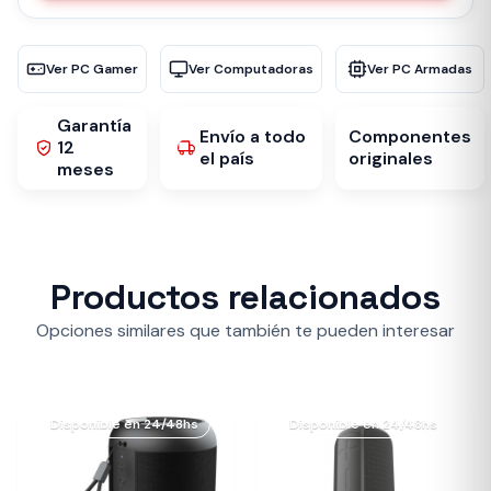
Ver PC Gamer
Ver Computadoras
Ver PC Armadas
Garantía
Envío a todo
Componentes
12
el país
originales
meses
Productos relacionados
Opciones similares que también te pueden interesar
Disponible en 24/48hs
Disponible en 24/48hs