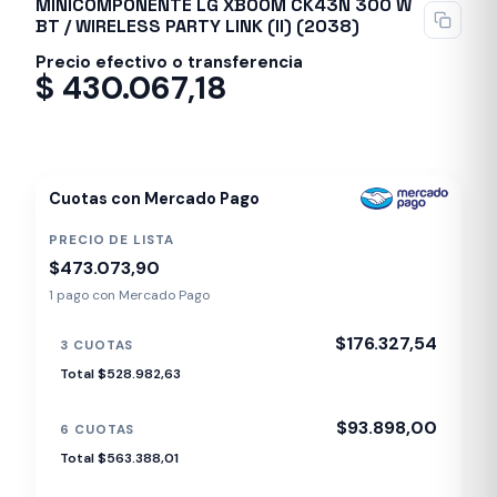
MINICOMPONENTE LG XBOOM CK43N 300 W
BT / WIRELESS PARTY LINK (II) (2038)
Precio efectivo o transferencia
$
430.067,18
Despacho en 24-48hs
Cuotas con Mercado Pago
PRECIO DE LISTA
$473.073,90
1 pago con Mercado Pago
$176.327,54
3 CUOTAS
Total $528.982,63
$93.898,00
6 CUOTAS
Total $563.388,01