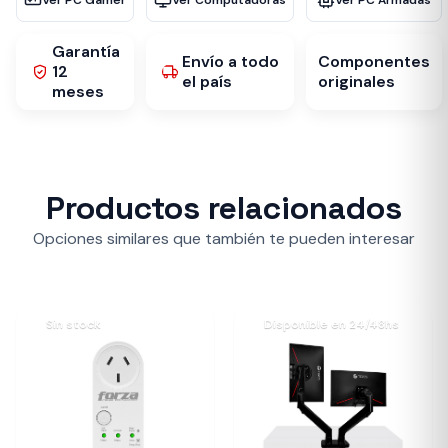
Ver PC Gamer
Ver Computadoras
Ver PC Armadas
Garantía
Envío a todo
Componentes
12
el país
originales
meses
Productos relacionados
Opciones similares que también te pueden interesar
Sin stock
Disponible en 24/48hs