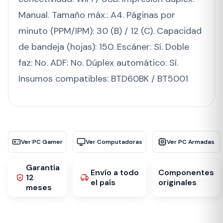
Manual. Tamaño máx.: A4. Páginas por
minuto (PPM/IPM): 30 (B) / 12 (C). Capacidad
de bandeja (hojas): 150. Escáner: Sí. Doble
faz: No. ADF: No. Dúplex automático: Sí.
Insumos compatibles: BTD60BK / BT5001
Ver PC Gamer
Ver Computadoras
Ver PC Armadas
Garantía
Envío a todo
Componentes
12
el país
originales
meses