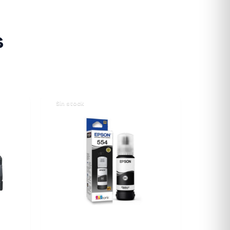
s
Sin stock