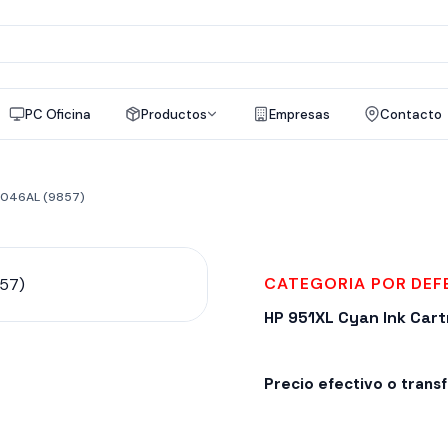
a
os
PC Oficina
Productos
Empresas
Contacto
CN046AL (9857)
CATEGORIA POR DE
HP 951XL Cyan Ink Car
Precio efectivo o trans
Despacho en 24-48hs