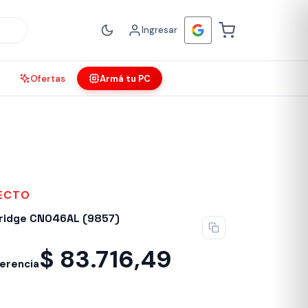
Ingresar
Ofertas
Armá tu PC
FECTO
tridge CN046AL (9857)
$
83.716,49
ferencia