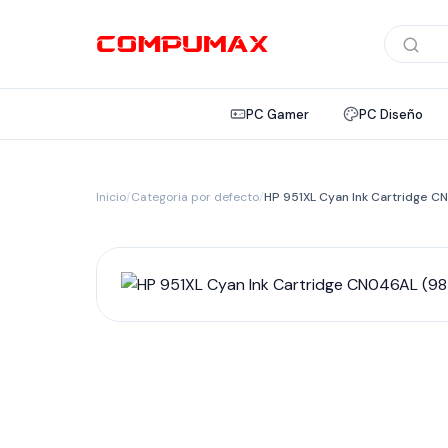
Búsqued
de
product
PC Gamer
PC Diseño
Inicio
/
Categoria por defecto
/
HP 951XL Cyan Ink Cartridge 