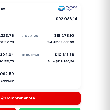
ago
$92.088,14
.323,76
$18.278,10
6 CUOTAS
102.971,28
Total $109.668,60
.394,64
$10.813,38
12 CUOTAS
120.551,75
Total $129.760,56
.092,59
45.666,69
Comprar ahora