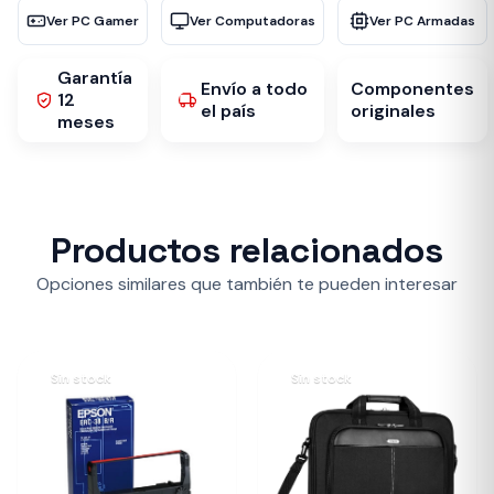
Ver PC Gamer
Ver Computadoras
Ver PC Armadas
Garantía
Envío a todo
Componentes
12
el país
originales
meses
Productos relacionados
Opciones similares que también te pueden interesar
Sin stock
Sin stock