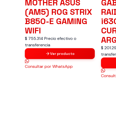
MOTHER ASUS
GAB
(AM5) ROG STRIX
RAI
B850-E GAMING
i63
WIFI
CUR
ARG
$ 755.314
Precio efectivo o
transferencia
$ 201.2
Ver producto
transfe
Consultar
por WhatsApp
Consult