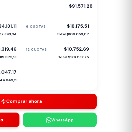
$91.571,28
4.131,11
$18.175,51
6 CUOTAS
02.393,34
Total $109.053,07
3.319,46
$10.752,69
12 CUOTAS
119.875,13
Total $129.032,25
.047,17
144.849,11
Comprar ahora
to
WhatsApp