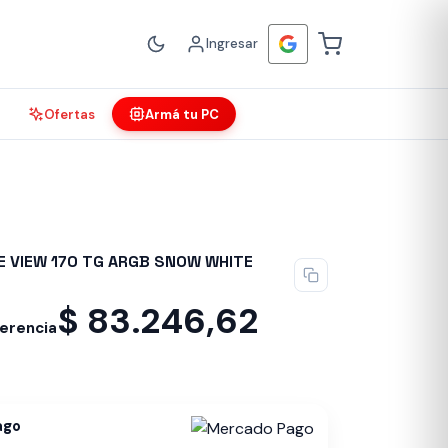
Ingresar
Ofertas
Armá tu PC
 VIEW 170 TG ARGB SNOW WHITE
$
83.246,62
ferencia
ago