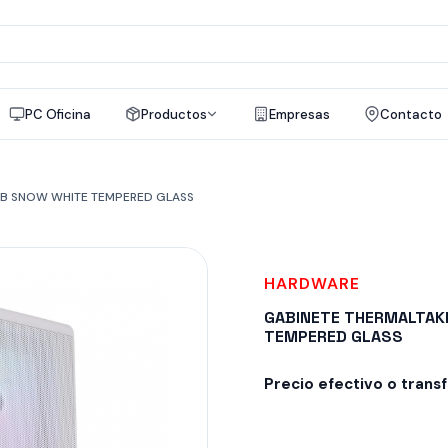
a
os
PC Oficina
Productos
Empresas
Contacto
GB SNOW WHITE TEMPERED GLASS
HARDWARE
GABINETE THERMALTAK
TEMPERED GLASS
Precio efectivo o trans
Despacho en 24-48hs