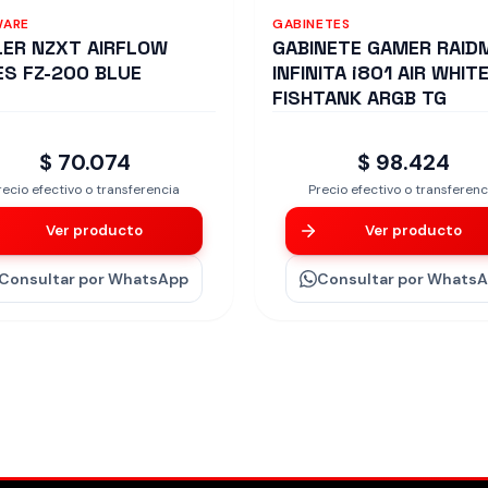
WARE
GABINETES
ER NZXT AIRFLOW
GABINETE GAMER RAID
ES FZ-200 BLUE
INFINITA i801 AIR WHIT
FISHTANK ARGB TG
$ 70.074
$ 98.424
recio efectivo o transferencia
Precio efectivo o transferenc
Ver producto
Ver producto
Consultar
por WhatsApp
Consultar
por Whats