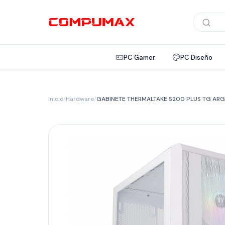
Búsqued
de
product
PC Gamer
PC Diseño
Inicio
/
Hardware
/
GABINETE THERMALTAKE S200 PLUS TG AR