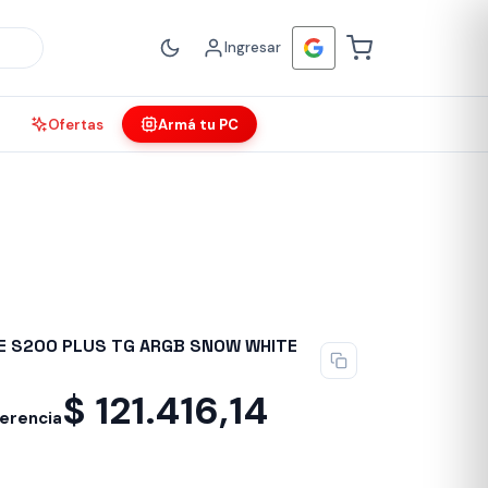
Ingresar
Ofertas
Armá tu PC
E S200 PLUS TG ARGB SNOW WHITE
$
121.416,14
ferencia