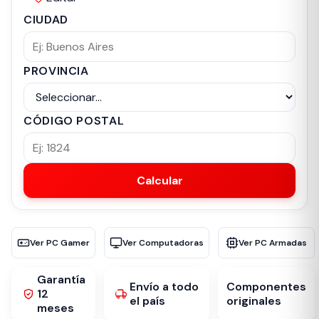
CIUDAD
PROVINCIA
CÓDIGO POSTAL
Calcular
Ver PC Gamer
Ver Computadoras
Ver PC Armadas
Garantía
Envío a todo
Componentes
12
el país
originales
meses