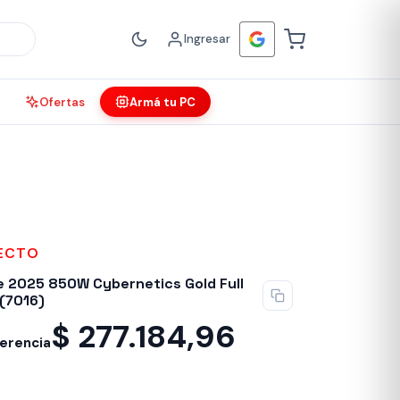
Ingresar
Ofertas
Armá tu PC
FECTO
 2025 850W Cybernetics Gold Full
 (7016)
$
277.184,96
ferencia