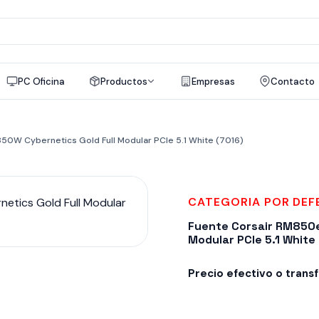
a
os
PC Oficina
Productos
Empresas
Contacto
0W Cybernetics Gold Full Modular PCIe 5.1 White (7016)
CATEGORIA POR DE
Fuente Corsair RM850e
Modular PCIe 5.1 White
Precio efectivo o trans
Despacho en 24-48hs