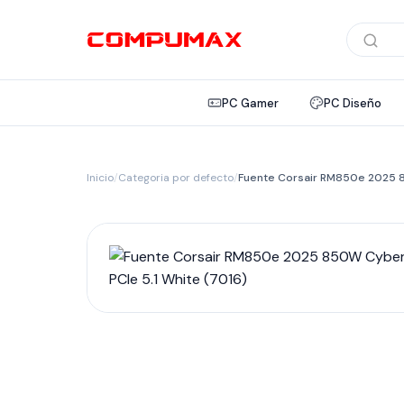
Búsqued
de
product
PC Gamer
PC Diseño
Inicio
/
Categoria por defecto
/
Fuente Corsair RM850e 2025 85