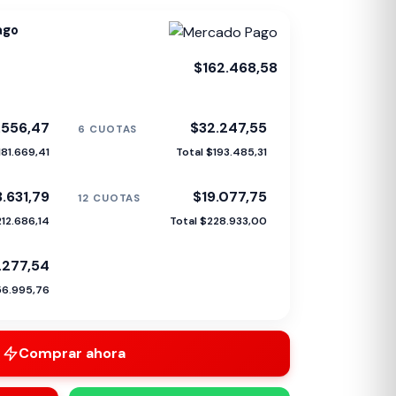
ago
$162.468,58
.556,47
$32.247,55
6 CUOTAS
181.669,41
Total $193.485,31
.631,79
$19.077,75
12 CUOTAS
212.686,14
Total $228.933,00
.277,54
56.995,76
Comprar ahora