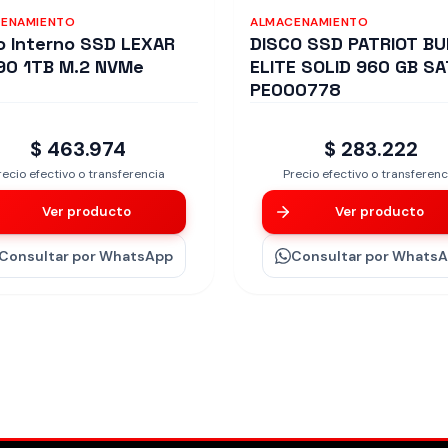
ENAMIENTO
ALMACENAMIENTO
o Interno SSD LEXAR
DISCO SSD PATRIOT B
0 1TB M.2 NVMe
ELITE SOLID 960 GB S
PE000778
$ 463.974
$ 283.222
recio efectivo o transferencia
Precio efectivo o transferenc
Ver producto
Ver producto
Consultar
por WhatsApp
Consultar
por Whats