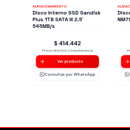
ALMACENAMIENTO
ALMAC
Disco Interno SSD Sandisk
Disc
Plus 1TB SATA III 2.5´
NM79
545MB/s
$ 414.442
Precio efectivo o transferencia
P
Ver producto
Consultar
por WhatsApp