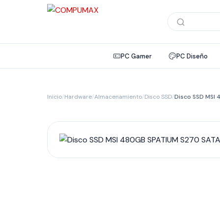
Búsqueda
de
productos
PC Gamer
PC Diseño
Inicio
/
Hardware
/
Almacenamiento
/
Disco SSD
/
Disco SSD MSI 