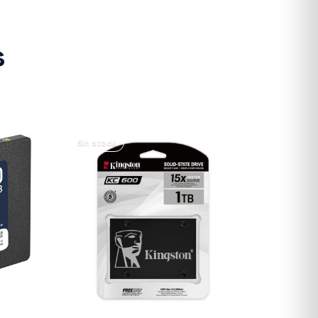
s
Sin stock