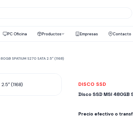
PC Oficina
Productos
Empresas
Contacto
480GB SPATIUM S270 SATA 2.5″ (1168)
DISCO SSD
Disco SSD MSI 480GB S
Precio efectivo o trans
Despacho en 24-48hs