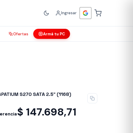
Ingresar
Ofertas
Armá tu PC
PATIUM S270 SATA 2.5″ (1168)
$
147.698,71
ferencia