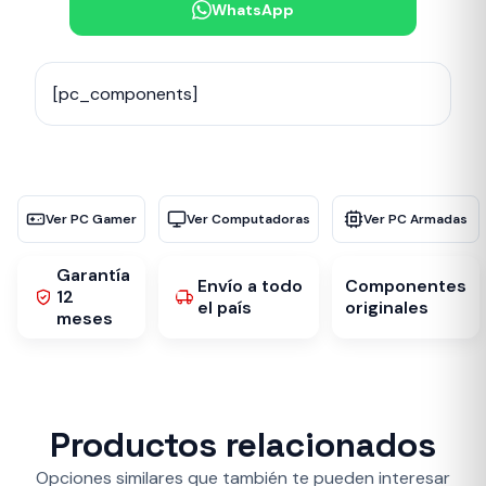
WhatsApp
[pc_components]
Ver PC Gamer
Ver Computadoras
Ver PC Armadas
Garantía
Envío a todo
Componentes
12
el país
originales
meses
Productos relacionados
Opciones similares que también te pueden interesar