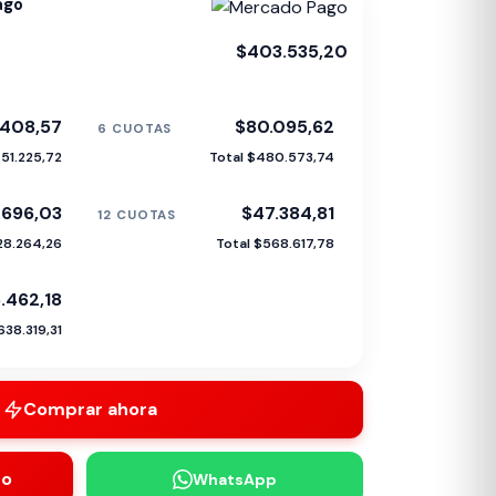
ago
$403.535,20
.408,57
$80.095,62
6 CUOTAS
51.225,72
Total $480.573,74
.696,03
$47.384,81
12 CUOTAS
28.264,26
Total $568.617,78
.462,18
638.319,31
Comprar ahora
to
WhatsApp