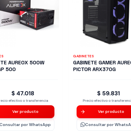
ES
GABINETES
NTE AUREOX 500W
GABINETE GAMER AUR
GP 500
PICTOR ARX370G
$ 47.018
$ 59.831
recio efectivo o transferencia
Precio efectivo o transferenc
Ver producto
Ver producto
Consultar
por WhatsApp
Consultar
por Whats