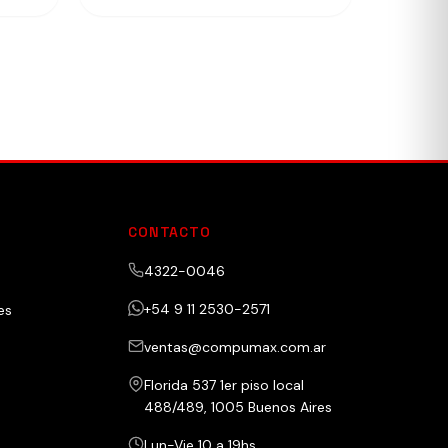
CONTACTO
4322-0046
+54 9 11 2530-2571
es
ventas@compumax.com.ar
Florida 537 1er piso local
488/489, 1005 Buenos Aires
Lun-Vie 10 a 19hs