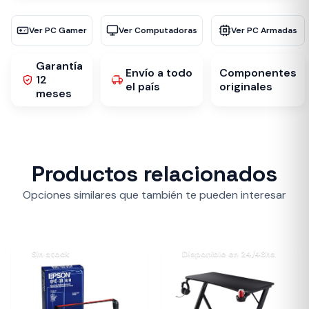
Ver PC Gamer
Ver Computadoras
Ver PC Armadas
Garantía
Envío a todo
Componentes
12
el país
originales
meses
Productos relacionados
Opciones similares que también te pueden interesar
Sin stock
Disponible en 24/48hs