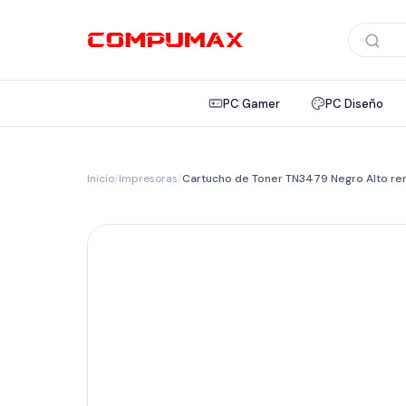
Búsqued
de
product
PC Gamer
PC Diseño
Inicio
/
Impresoras
/
Cartucho de Toner TN3479 Negro Alto re