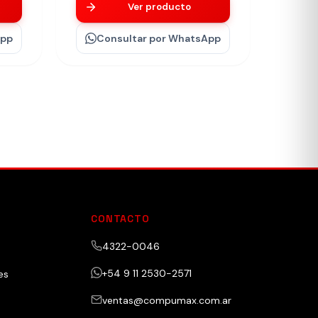
Ver producto
App
Consultar
por WhatsApp
CONTACTO
4322-0046
+54 9 11 2530-2571
es
ventas@compumax.com.ar