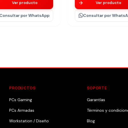
Ver producto
Ver producto
Consultar
por WhatsApp
Consultar
por Whats
PRODUCTOS
SOPORTE
PCs Gaming
Garantías
PCs Armadas
Términos y condicion
Workstation / Diseño
Blog