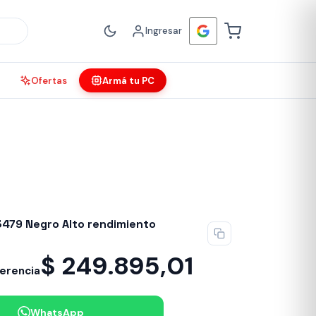
Ingresar
Ofertas
Armá tu PC
Sin stock
479 Negro Alto rendimiento
$
249.895,01
ferencia
WhatsApp