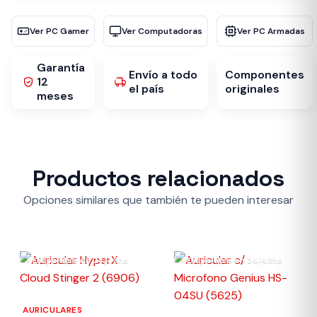
Ver PC Gamer
Ver Computadoras
Ver PC Armadas
Garantía
Envío a todo
Componentes
12
el país
originales
meses
Productos relacionados
Opciones similares que también te pueden interesar
Disponible en 24/48hs
Disponible en 24/48hs
AURICULARES