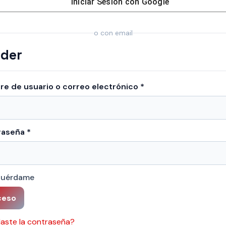
Iniciar Sesión con
Google
o con email
der
Obligatorio
e de usuario o correo electrónico
*
Obligatorio
raseña
*
cuérdame
ceso
daste la contraseña?