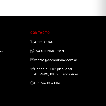
CONTACTO
4322-0046
+54 9 11 2530-2571
es
ventas@compumax.com.ar
Florida 537 1er piso local
488/489, 1005 Buenos Aires
Lun-Vie 10 a 19hs