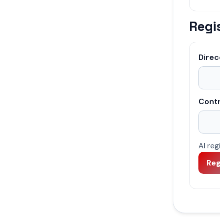
Regi
Direc
Cont
Al reg
Reg