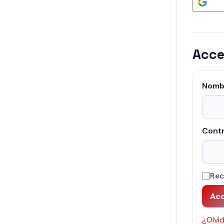
Acce
Nombr
Cont
Re
Ac
¿Olvi