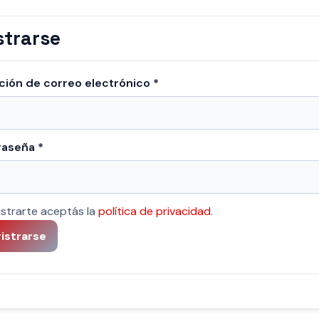
strarse
Obligatorio
ción de correo electrónico
*
Obligatorio
raseña
*
istrarte aceptás la
política de privacidad
.
istrarse