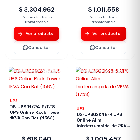
$ 3.304.962
$ 1.011.558
Precio efectivo o
Precio efectivo o
transferencia
transferencia
Ver producto
Ver producto
Consultar
Consultar
Disponible en 24/48hs
Disponible en 24/48hs
UPS
DS-UPS01K24-R/TJS
UPS
UPS Online Rack Tower
DS-UPS02K48-R UPS
1KVA Con Bat (1562)
Online Alim
Ininterrumpida de 2KVA
(1758)
$ 618.040
$ 1.005.457