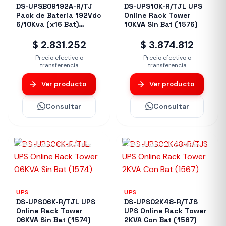
DS-UPSB09192A-R/TJ
DS-UPS10K-R/TJL UPS
Pack de Bateria 192Vdc
Online Rack Tower
6/10Kva (x16 Bat)
10KVA Sin Bat (1576)
(1578)
$ 2.831.252
$ 3.874.812
Precio efectivo o
Precio efectivo o
transferencia
transferencia
Ver producto
Ver producto
Consultar
Consultar
Disponible en 24/48hs
Disponible en 24/48hs
UPS
UPS
DS-UPS06K-R/TJL UPS
DS-UPS02K48-R/TJS
Online Rack Tower
UPS Online Rack Tower
06KVA Sin Bat (1574)
2KVA Con Bat (1567)