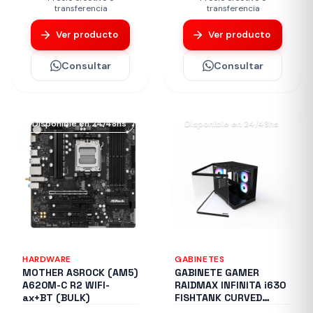
transferencia
transferencia
Ver producto
Ver producto
Consultar
Consultar
Disponible en 24/48hs
Disponible en 24/48hs
HARDWARE
GABINETES
MOTHER ASROCK (AM5)
GABINETE GAMER
A620M-C R2 WIFI-
RAIDMAX INFINITA i630
ax+BT (BULK)
FISHTANK CURVED
GLASS ARGB BLACK