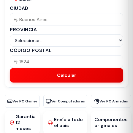
CIUDAD
PROVINCIA
CÓDIGO POSTAL
Calcular
Ver PC Gamer
Ver Computadoras
Ver PC Armadas
Garantía
Envío a todo
Componentes
12
el país
originales
meses