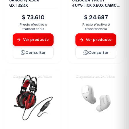
CARUS P/ XBOX
SILICONA TRUST
GXT323X
JOYSTICK XBOX CAMO
GXT749K
$ 73.610
$ 24.687
Precio efectivo o
Precio efectivo o
transferencia
transferencia
Ver producto
Ver producto
Consultar
Consultar
Disponible en 24/48hs
Disponible en 24/48hs