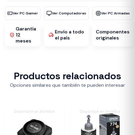
Ver PC Gamer
Ver Computadoras
Ver PC Armadas
Garantía
Envío a todo
Componentes
12
el país
originales
meses
Productos relacionados
Opciones similares que también te pueden interesar
Disponible en 24/48hs
Disponible en 24/48hs