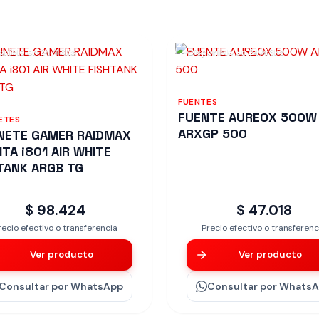
onible en 24/48hs
Disponible en 24/48hs
FUENTES
FUENTE AUREOX 500W
ETES
ARXGP 500
NETE GAMER RAIDMAX
NITA i801 AIR WHITE
TANK ARGB TG
$ 98.424
$ 47.018
recio efectivo o transferencia
Precio efectivo o transferenc
Ver producto
Ver producto
Consultar
por WhatsApp
Consultar
por Whats