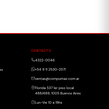
CONTACTO
4322-0046
+54 9 11 2530-2571
es
ventas@compumax.com.ar
Florida 537 1er piso local
488/489, 1005 Buenos Aires
Lun-Vie 10 a 19hs