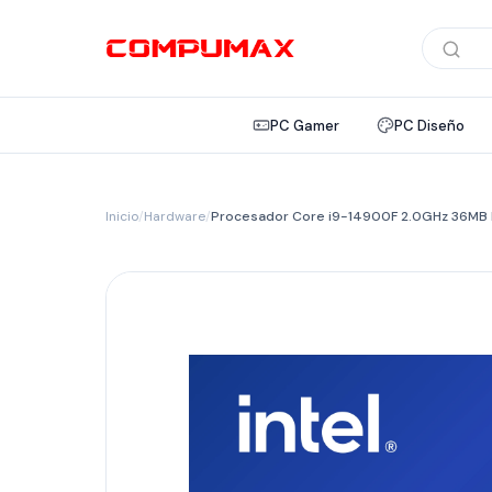
Búsqued
de
product
PC Gamer
PC Diseño
Inicio
/
Hardware
/
Procesador Core i9-14900F 2.0GHz 36MB