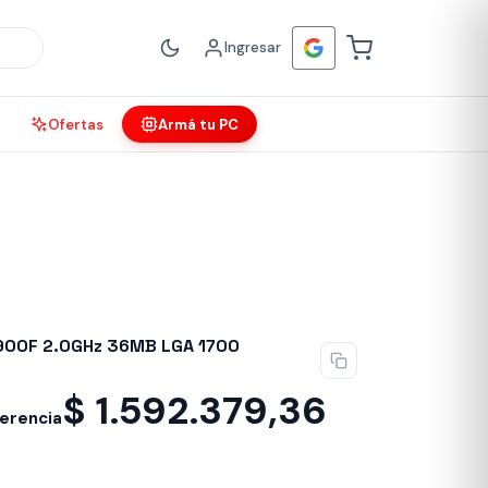
Ingresar
Ofertas
Armá tu PC
4900F 2.0GHz 36MB LGA 1700
$
1.592.379,36
ferencia