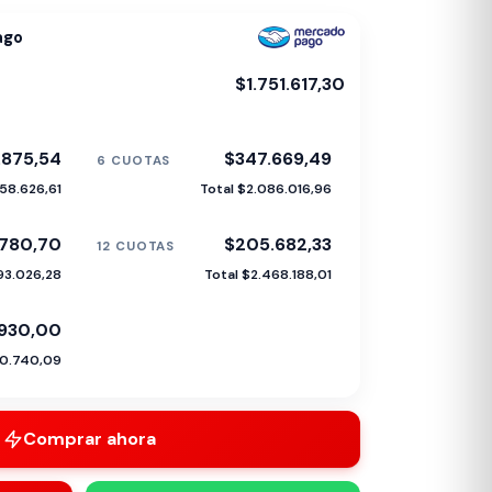
ago
$1.751.617,30
.875,54
$347.669,49
6 CUOTAS
958.626,61
Total $2.086.016,96
780,70
$205.682,33
12 CUOTAS
93.026,28
Total $2.468.188,01
.930,00
70.740,09
Comprar ahora