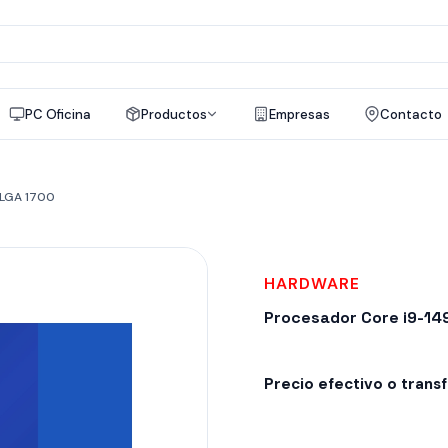
a
os
PC Oficina
Productos
Empresas
Contacto
 LGA 1700
HARDWARE
Procesador Core i9-1
Precio efectivo o trans
Despacho en 24-48hs