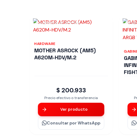
Disponible en 24/48hs
Disp
HARDWARE
MOTHER ASROCK (AM5)
GABIN
A620M-HDV/M.2
GABI
INFI
FISH
$ 200.933
Precio efectivo o transferencia
P
Ver producto
Consultar
por WhatsApp