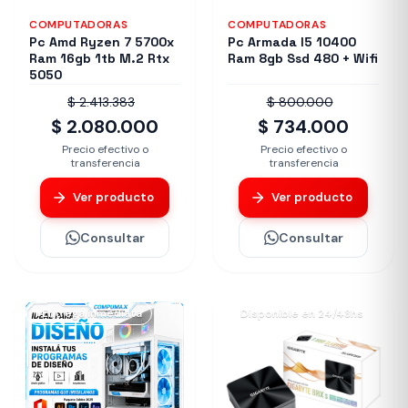
COMPUTADORAS
COMPUTADORAS
Pc Amd Ryzen 7 5700x
Pc Armada I5 10400
Ram 16gb 1tb M.2 Rtx
Ram 8gb Ssd 480 + Wifi
5050
$ 2.413.383
$ 800.000
$ 2.080.000
$ 734.000
Precio efectivo o
Precio efectivo o
transferencia
transferencia
Ver producto
Ver producto
Consultar
Consultar
Entrega inmediata
Disponible en 24/48hs