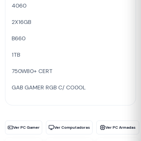
4060
2X16GB
B660
1TB
750W80+ CERT
GAB GAMER RGB C/ CO0OL
Ver PC Gamer
Ver Computadoras
Ver PC Armadas