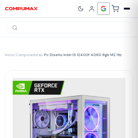
Búsqueda
de
productos
Inicio
/
Computadoras
/
Pc Diseño Intel I5 12400f 4060 8gb M2 1tb