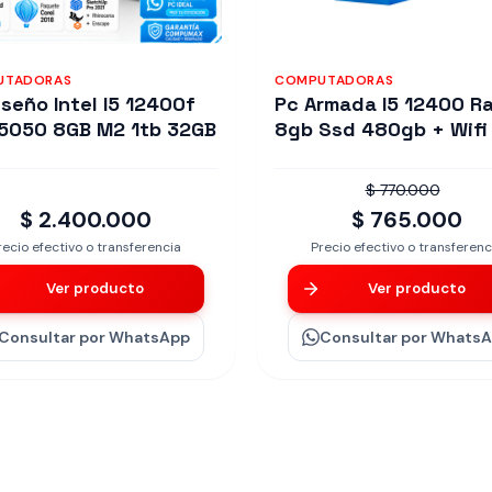
UTADORAS
COMPUTADORAS
iseño Intel I5 12400f
Pc Armada I5 12400 R
5050 8GB M2 1tb 32GB
8gb Ssd 480gb + Wifi
$ 770.000
$ 2.400.000
$ 765.000
recio efectivo o transferencia
Precio efectivo o transferenc
Ver producto
Ver producto
Consultar
por WhatsApp
Consultar
por Whats