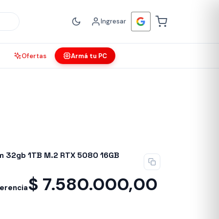
Ingresar
Ofertas
Armá tu PC
m 32gb 1TB M.2 RTX 5080 16GB
$
7.580.000,00
ferencia