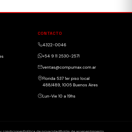
CONTACTO
4322-0046
+54 9 11 2530-2571
es
ventas@compumax.com.ar
Florida 537 1er piso local
488/489, 1005 Buenos Aires
Lun-Vie 10 a 19hs
y condiciones
Política de privacidad
Botón de arrepentimiento