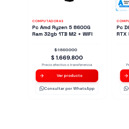
COMPUTADORAS
COMP
Pc Amd Ryzen 5 8600G
Pc D
Ram 32gb 1TB M2 + WIFI
RTX 
$ 1.860.000
$ 1.669.800
Precio efectivo o transferencia
P
Ver producto
Consultar
por WhatsApp