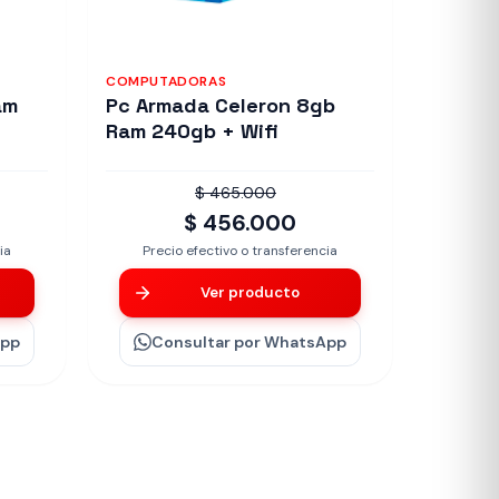
COMPUTADORAS
am
Pc Armada Celeron 8gb
Ram 240gb + Wifi
$ 465.000
$ 456.000
ia
Precio efectivo o transferencia
Ver producto
App
Consultar
por WhatsApp