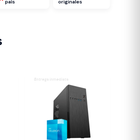
país
originales
s
Entrega inmediata