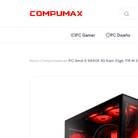
Búsqued
de
product
PC Gamer
PC Diseño
Inicio
/
Computadoras
/
PC Amd 9 9950X 3D Ram 32gb 1TB M.