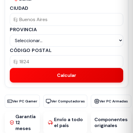
CIUDAD
PROVINCIA
CÓDIGO POSTAL
Calcular
Ver PC Gamer
Ver Computadoras
Ver PC Armadas
Garantía
Envío a todo
Componentes
12
el país
originales
meses