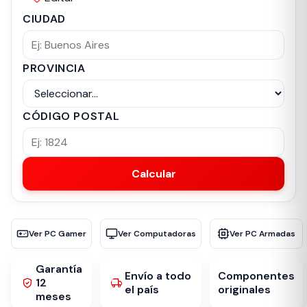
CIUDAD
PROVINCIA
CÓDIGO POSTAL
Calcular
Ver PC Gamer
Ver Computadoras
Ver PC Armadas
Garantía
Envío a todo
Componentes
12
el país
originales
meses