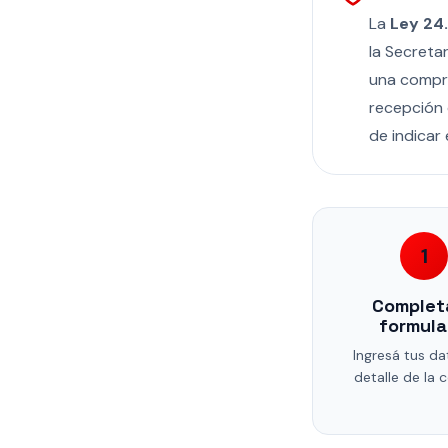
La
Ley 24
la Secreta
una compra
recepción 
de indicar 
1
Completá
formula
Ingresá tus da
detalle de la 