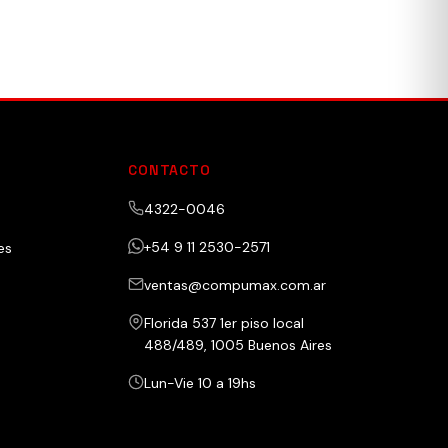
CONTACTO
4322-0046
+54 9 11 2530-2571
es
ventas@compumax.com.ar
Florida 537 1er piso local
488/489, 1005 Buenos Aires
Lun-Vie 10 a 19hs