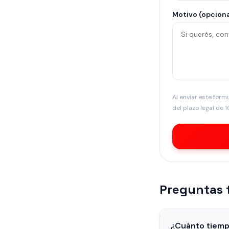
Motivo (opciona
Al enviar este form
del plazo legal de 1
Preguntas 
¿Cuánto tiemp