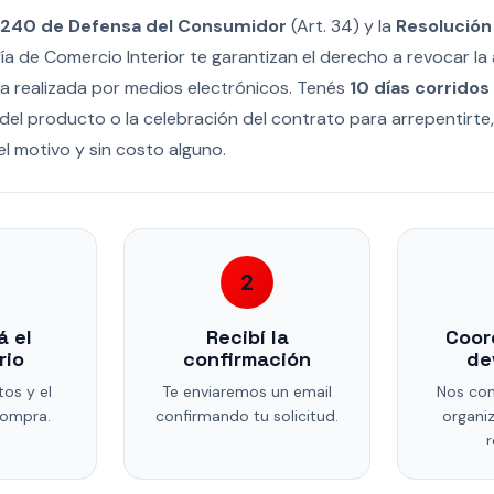
.240 de Defensa del Consumidor
(Art. 34) y la
Resolució
ría de Comercio Interior te garantizan el derecho a revocar l
 realizada por medios electrónicos. Tenés
10 días corridos
del producto o la celebración del contrato para arrepentirte
el motivo y sin costo alguno.
2
 el
Recibí la
Coor
rio
confirmación
de
tos y el
Te enviaremos un email
Nos co
compra.
confirmando tu solicitud.
organiz
r